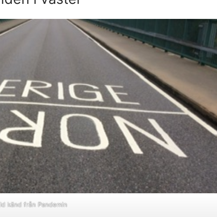
ränsbygd I Norra Bohuslän
et
tads Pastorat
msbladet
 Av Domböcker
sblad
-Fil
r av bouppteckningar.
ild känd från Pandemin
ler