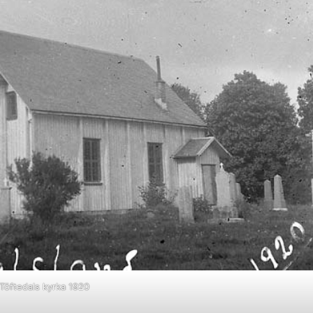
Töftedals kyrka 1920