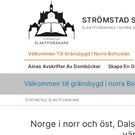
Hoppa
till
innehåll
STRÖMSTAD 
SLÄKTFORSKNING I NORRA
Välkommen Till Gränsbygd I Norra Bohuslän
Ainas Avskrifter Av Domböcker
Skapa En 
Välkommen till gränsbygd i norra B
STRÖMSTAD SLÄKTFORSKARE
Norge i norr och öst, Dal
Sök:
vär