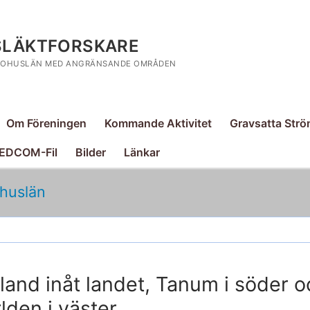
SLÄKTFORSKARE
 BOHUSLÄN MED ANGRÄNSANDE OMRÅDEN
Om Föreningen
Kommande Aktivitet
Gravsatta Strö
GEDCOM-Fil
Bilder
Länkar
ohuslän
sland inåt landet, Tanum i söder o
lden i väster