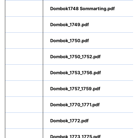
Dombok1748 Sommarting.pdf
Dombok_1749.pdf
Dombok_1750.pdf
Dombok_1750_1752.pdf
Dombok_1753_1756.pdf
Dombok_1757_1759.pdf
Dombok_1770_1771.pdf
Dombok_1772.pdf
Dombok_1773_1775.pdf