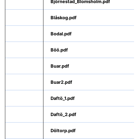
Björnestad_Blomsholm.pdf
Blåskog.pdf
Bodal.pdf
Böö.pdf
Buar.pdf
Buar2.pdf
Daftö_1.pdf
Daftö_2.pdf
Döltorp.pdf