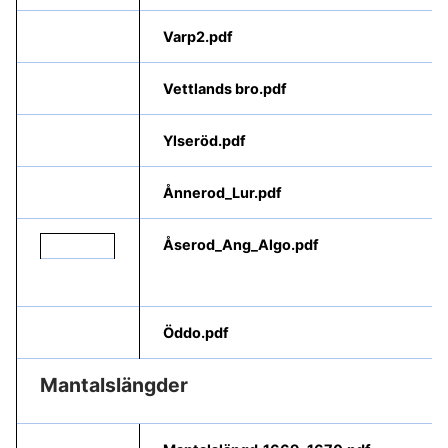
Varp2.pdf
Vettlands bro.pdf
Ylseröd.pdf
Ånnerod_Lur.pdf
Åserod_Ang_Algo.pdf
Öddo.pdf
Mantalslängder