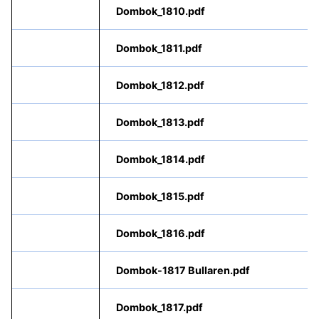
Dombok_1810.pdf
Dombok_1811.pdf
Dombok_1812.pdf
Dombok_1813.pdf
Dombok_1814.pdf
Dombok_1815.pdf
Dombok_1816.pdf
Dombok-1817 Bullaren.pdf
Dombok_1817.pdf