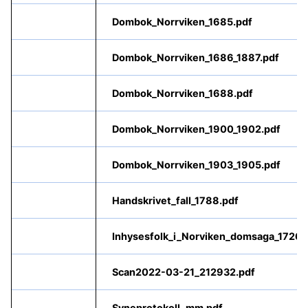
Dombok_Norrviken_1685.pdf
Dombok_Norrviken_1686_1887.pdf
Dombok_Norrviken_1688.pdf
Dombok_Norrviken_1900_1902.pdf
Dombok_Norrviken_1903_1905.pdf
Handskrivet_fall_1788.pdf
Inhysesfolk_i_Norviken_domsaga_1726.
Scan2022-03-21_212932.pdf
Syneprotokoll_mm.pdf