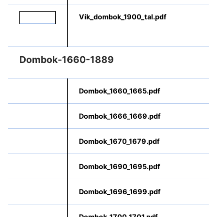
Diverse filer
Vik_dombok_1900_tal.pdf
Släkttavlor
För Styrelsen
Dombok-1660-1889
Dombok_1660_1665.pdf
Dombok_1666_1669.pdf
Dombok_1670_1679.pdf
Dombok_1690_1695.pdf
Dombok_1696_1699.pdf
Dombok_1700_1701.pdf