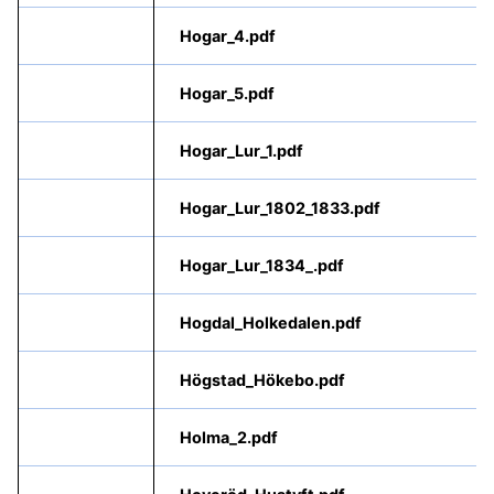
Hogar_4.pdf
Hogar_5.pdf
Hogar_Lur_1.pdf
Hogar_Lur_1802_1833.pdf
Hogar_Lur_1834_.pdf
Hogdal_Holkedalen.pdf
Högstad_Hökebo.pdf
Holma_2.pdf