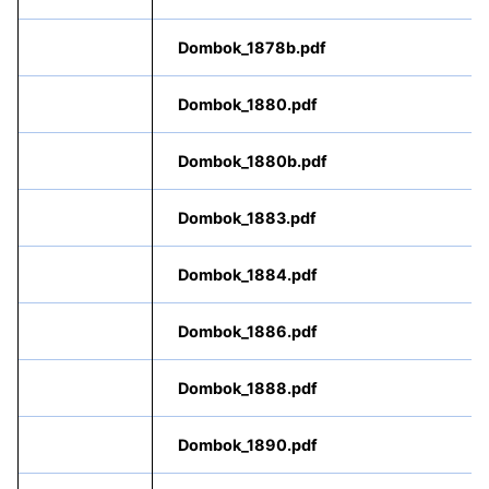
Dombok_1878b.pdf
Dombok_1880.pdf
Dombok_1880b.pdf
Dombok_1883.pdf
Dombok_1884.pdf
Dombok_1886.pdf
Dombok_1888.pdf
Dombok_1890.pdf