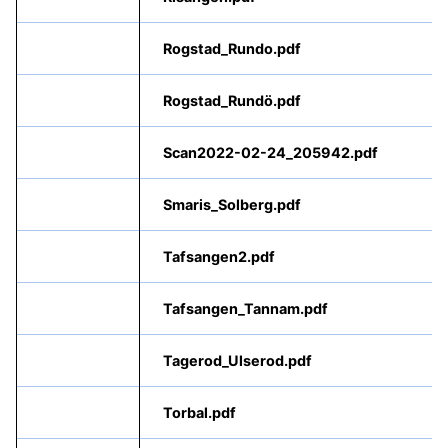
Rogstad_Rundo.pdf
Rogstad_Rundö.pdf
Scan2022-02-24_205942.pdf
Smaris_Solberg.pdf
Tafsangen2.pdf
Tafsangen_Tannam.pdf
Tagerod_Ulserod.pdf
Torbal.pdf