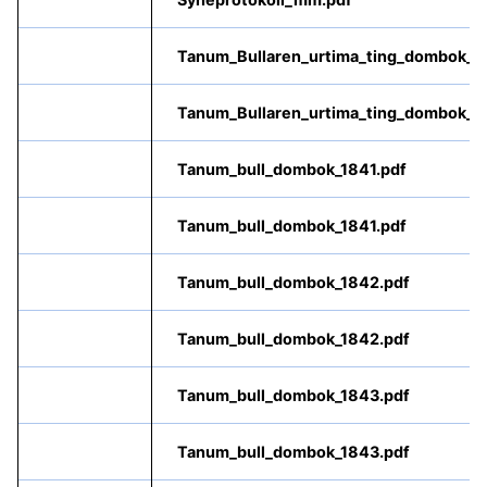
Tanum_Bullaren_urtima_ting_dombok_1
Tanum_Bullaren_urtima_ting_dombok_1
Tanum_bull_dombok_1841.pdf
Tanum_bull_dombok_1841.pdf
Tanum_bull_dombok_1842.pdf
Tanum_bull_dombok_1842.pdf
Tanum_bull_dombok_1843.pdf
Tanum_bull_dombok_1843.pdf