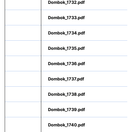
Dombok_1732.pdf
Dombok_1733.pdf
Dombok_1734.pdf
Dombok_1735.pdf
Dombok_1736.pdf
Dombok_1737.pdf
Dombok_1738.pdf
Dombok_1739.pdf
Dombok_1740.pdf