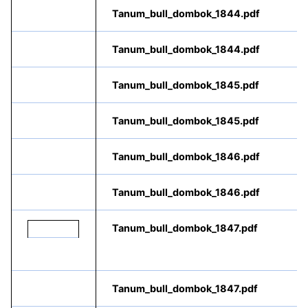
Tanum_bull_dombok_1844.pdf
Tanum_bull_dombok_1844.pdf
Tanum_bull_dombok_1845.pdf
Tanum_bull_dombok_1845.pdf
Tanum_bull_dombok_1846.pdf
Tanum_bull_dombok_1846.pdf
Tanum_bull_dombok_1847.pdf
Tanum_bull_dombok_1847.pdf