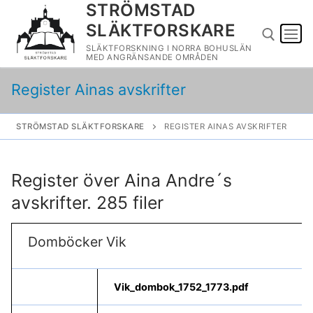
STRÖMSTAD
Hoppa
till
SLÄKTFORSKARE
innehåll
SLÄKTFORSKNING I NORRA BOHUSLÄN
MED ANGRÄNSANDE OMRÅDEN
Register Ainas avskrifter
Sök:
STRÖMSTAD SLÄKTFORSKARE
REGISTER AINAS AVSKRIFTER
Register över Aina Andre´s
Sök:
avskrifter. 285 filer
Välkommen Till Gränsbygd I Norra Bohuslän
Domböcker Vik
Om Föreningen
Vik_dombok_1752_1773.pdf
Kommande Aktivitet